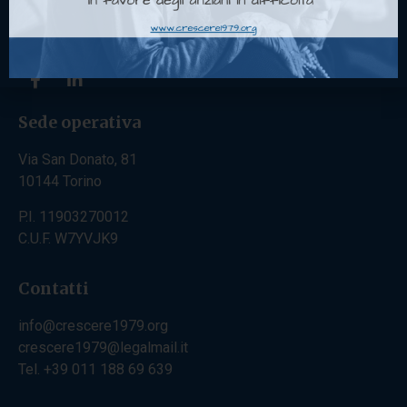
Sede operativa
Via San Donato, 81
10144 Torino
P.I. 11903270012
C.U.F. W7YVJK9
Contatti
info@crescere1979.org
crescere1979@legalmail.it
Tel. +39 011 188 69 639