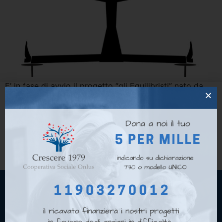
E’ in fase di avvio il progetto “gli Equilibristi” nato da
un’idea della Cooperativa Crescere 1979, in partnership
con l’Associazione Articolo 47 e Associazione Giobbe
ONLUS grazie al finanziamento nell’ambito del PON
METRO 2014 – 2020 REACT EU TORINO – Asse 7 Misura
TO7.1.1.A. CUP C19J21037420006, “Reti di comunità per
l’inclusione” Il progetto, dedicato a […]